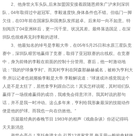
2、他身世火车头队,后来加盟国安接着跟随恩师朱广沪来到深圳
队，04年取得过中超冠军。李毅速度快,身体条件也不错。但临门一脚
欠佳，在03年前在国家队和国奥队发挥超卓。后来却一向不如意。特
别阅历了04亚洲杯后，更一泻千里。状况其差。最终落选国足，在深
圳队也很难再见到李毅的进球。
3、他最知名的绰号是李毅大帝，在05年5月25日和水原三星队竞
赛中，深圳队艰苦地赢得了竞赛，取得了亚冠联赛的出线权。在竞赛
中，身为前锋的李毅在前面的控制十分管用。赛后，他一时激动地
说：“我的护球像亨利”。而其时亨利在阿森那赫赫威名，被称为亨利大
帝,所以记者也就揶揄李毅是大帝.李毅解说道：“球迷或许感觉我这个
人是不是太狂了，居然拿亨利跟自己比！其实怎样说呢，其时咱们队
赢得了一场很难赢得的成功，我难免会得意洋洋。我其时说的那句
话，并不是我一时冲动。这么多年来，亨利给我形象最深的技能动作
便是他的护球。而我也一向在仿效他。”
历届最经典的春晚节目 1983年的相声《戏曲杂谈》你还记得吗
天天新消息
举世今亮点！烹饪食谱大全 引荐12道家常菜 每天用一般的食材做