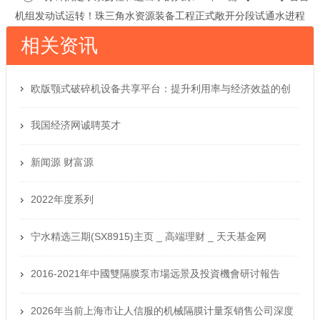
机组发动试运转！珠三角水资源装备工程正式敞开分段试通水进程
相关资讯
欧版颚式破碎机设备共享平台：提升利用率与经济效益的创
新路径
我国经济网诚聘英才
新闻源 财富源
2022年度系列
宁水精选三期(SX8915)主页 _ 高端理财 _ 天天基金网
2016-2021年中國雙隔膜泵市場远景及投資機會研讨報告
2026年当前上海市让人信服的机械隔膜计量泵销售公司深度