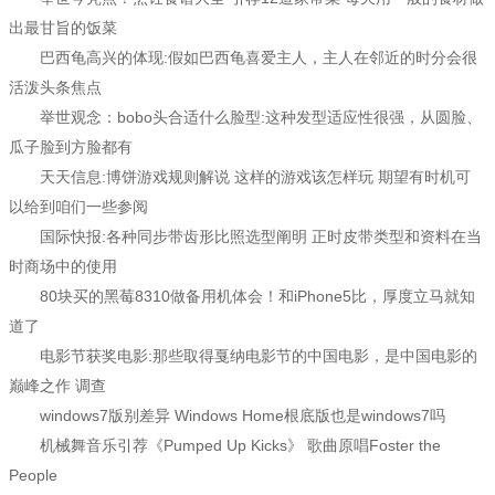
出最甘旨的饭菜
巴西龟高兴的体现:假如巴西龟喜爱主人，主人在邻近的时分会很
活泼头条焦点
举世观念：bobo头合适什么脸型:这种发型适应性很强，从圆脸、
瓜子脸到方脸都有
天天信息:博饼游戏规则解说 这样的游戏该怎样玩 期望有时机可
以给到咱们一些参阅
国际快报:各种同步带齿形比照选型阐明 正时皮带类型和资料在当
时商场中的使用
80块买的黑莓8310做备用机体会！和iPhone5比，厚度立马就知
道了
电影节获奖电影:那些取得戛纳电影节的中国电影，是中国电影的
巅峰之作 调查
windows7版别差异 Windows Home根底版也是windows7吗
机械舞音乐引荐《Pumped Up Kicks》 歌曲原唱Foster the
People