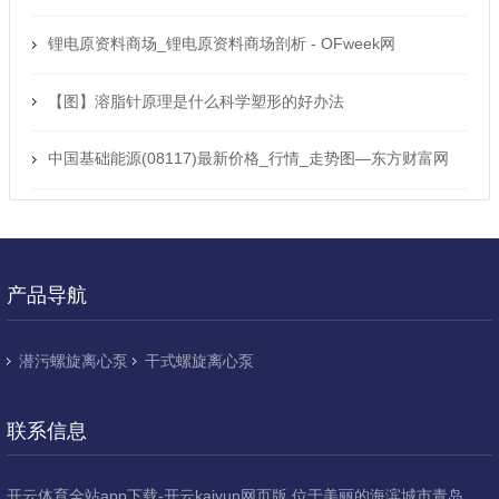
解
锂电原资料商场_锂电原资料商场剖析 - OFweek网
【图】溶脂针原理是什么科学塑形的好办法
中国基础能源(08117)最新价格_行情_走势图—东方财富网
产品导航
潜污螺旋离心泵
干式螺旋离心泵
联系信息
开云体育全站app下载-开云kaiyun网页版 位于美丽的海滨城市青岛，