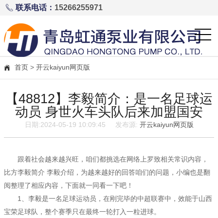
联系电话：
15266255971
首页
>
开云kaiyun网页版
【48812】李毅简介：是一名足球运
动员 身世火车头队后来加盟国安
日期:2024-05-19 10:09:45 发布源:
开云kaiyun网页版
跟着社会越来越兴旺，咱们都挑选在网络上罗致相关常识内容，
比方李毅简介 李毅介绍，为越来越好的回答咱们的问题，小编也是翻
阅整理了相应内容，下面就一同看一下吧！
版
1、李毅是一名足球运动员，在刚完毕的中超联赛中，效能于山西
宝荣足球队，整个赛季只在最终一轮打入一粒进球。