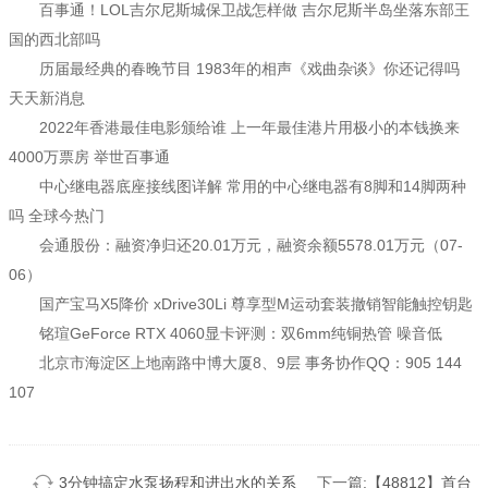
百事通！LOL吉尔尼斯城保卫战怎样做 吉尔尼斯半岛坐落东部王
国的西北部吗
历届最经典的春晚节目 1983年的相声《戏曲杂谈》你还记得吗
天天新消息
2022年香港最佳电影颁给谁 上一年最佳港片用极小的本钱换来
4000万票房 举世百事通
中心继电器底座接线图详解 常用的中心继电器有8脚和14脚两种
吗 全球今热门
会通股份：融资净归还20.01万元，融资余额5578.01万元（07-
06）
国产宝马X5降价 xDrive30Li 尊享型M运动套装撤销智能触控钥匙
铭瑄GeForce RTX 4060显卡评测：双6mm纯铜热管 噪音低
北京市海淀区上地南路中博大厦8、9层 事务协作QQ：905 144
107
3分钟搞定水泵扬程和进出水的关系
下一篇:
【48812】首台