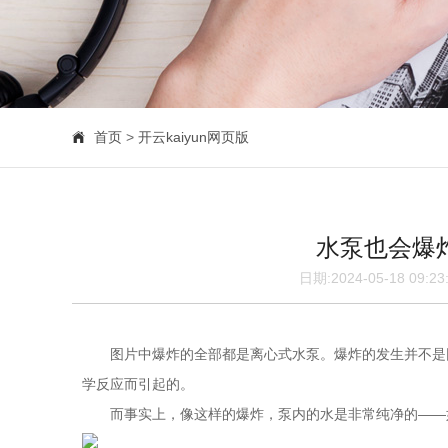
首页
>
开云kaiyun网页版
水泵也会爆
日期:2024-05-18 09:
图片中爆炸的全部都是离心式水泵。爆炸的发生并不是因
学反应而引起的。
而事实上，像这样的爆炸，泵内的水是非常纯净的——