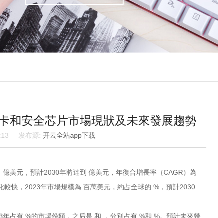
式智能卡和安全芯片市場現狀及未來發展趨勢
:41:13 发布源:
开云全站app下载
美元，預計2030年將達到 億美元，年復合增長率（CAGR）為
化較快，2023年市場規模為 百萬美元，約占全球的 %，預計2030
占有 %的市場份額，之后是 和 ，分別占有 %和 %。預計未來幾