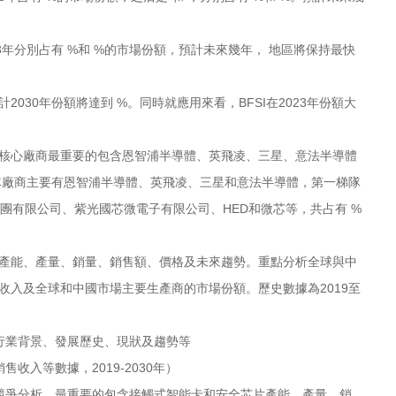
分別占有 %和 %的市場份額，預計未來幾年， 地區將保持最快
0年份額將達到 %。同時就應用來看，BFSI在2023年份額大
心廠商最重要的包含恩智浦半導體、英飛凌、三星、意法半導體
梯隊廠商主要有恩智浦半導體、英飛凌、三星和意法半導體，第一梯隊
團有限公司、紫光國芯微電子有限公司、HED和微芯等，共占有 %
能、產量、銷量、銷售額、價格及未來趨勢。重點分析全球與中
收入及全球和中國市場主要生產商的市場份額。歷史數據為2019至
業背景、發展歷史、現狀及趨勢等
入等數據，2019-2030年）
爭分析，最重要的包含接觸式智能卡和安全芯片產能、產量、銷