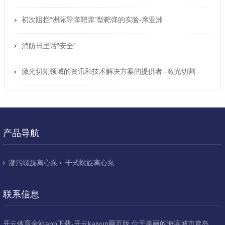
初次阻拦“洲际导弹靶弹”型靶弹的实验-席亚洲
消防日里话“安全”
激光切割领域的资讯和技术解决方案的提供者--激光切割 -
OFweek网
产品导航
潜污螺旋离心泵
干式螺旋离心泵
联系信息
开云体育全站app下载-开云kaiyun网页版 位于美丽的海滨城市青岛，