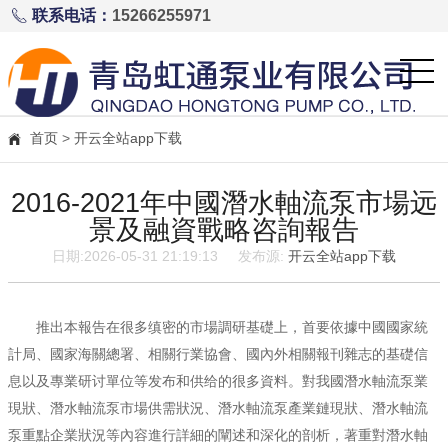
联系电话：
15266255971
首页
>
开云全站app下载
2016-2021年中國潛水軸流泵市場远
景及融資戰略咨詢報告
日期:2026-05-31 21:19:13 发布源:
开云全站app下载
推出本報告在很多缜密的市場調研基礎上，首要依據中國國家統
計局、國家海關總署、相關行業協會、國內外相關報刊雜志的基礎信
息以及專業研讨單位等发布和供给的很多資料。對我國潛水軸流泵業
版
現狀、潛水軸流泵市場供需狀況、潛水軸流泵產業鏈現狀、潛水軸流
泵重點企業狀況等內容進行詳細的闡述和深化的剖析，著重對潛水軸