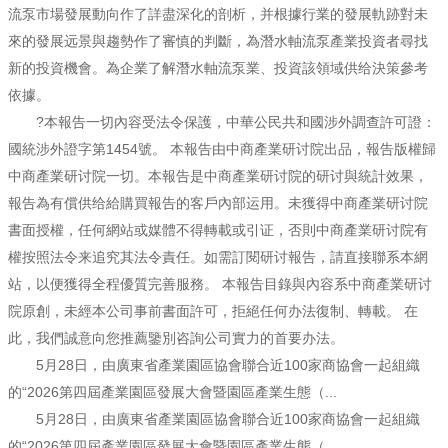
流泵市場發展動向作了詳盡深化的剖析，并根據行業的發展軌跡對未
來的發展远景與趨勢作了審慎的判斷，為潛水軸流泵產業投資者尋找
新的投資機會。為企業了解潛水軸流泵業、投資該領域供给決策參考
依據。
?本報告一切內容受法令保護，中華公民共和國涉外調查許可證：
國統涉外證字第1454號。 本報告由中商產業研讨院出品，報告版權歸
中商產業研讨院一切。本報告是中商產業研讨院的研讨與統計效果，
報告為有償供给給購買報告的客戶內部运用。未獲得中商產業研讨院
書面授權，任何網站或媒體不得轉載或引证，否則中商產業研讨院有
權按照法令来追究其法令責任。如需訂閱研讨報告，請直接聯系本網
站，以便獲得全程優質完善服務。 本報告目錄與內容系中商產業研讨
院原創，未經本公司事前書面許可，拒絕任何办法復制、轉載。 在
此，我們誠意向您推薦鑒別咨詢公司實力的首要办法。
5月28日，由廣東省產業園區協會聯合近100家商協會一起組織
的“2026第四屆產業園區發展大會暨園區產業生態（...
5月28日，由廣東省產業園區協會聯合近100家商協會一起組織
的“2026第四屆產業園區發展大會暨園區產業生態（...