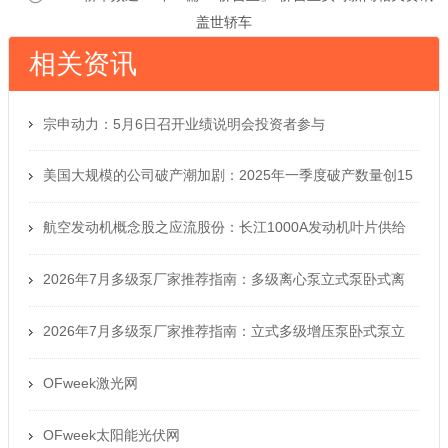
盖世轿车
相关资讯
宗申动力：5月6日召开业绩说明会投资者参与
美国大规模的公司破产潮加剧：2025年一季度破产数量创15
年新高
航空发动机概念股之应流股份：长江1000A发动机叶片供给
要害件
2026年7月多级泵厂家推荐指南：多级离心泵立式泵卧式离
心泵立增压泵公司优选！
2026年7月多级泵厂家推荐指南：立式多级增压泵卧式泵立
式卧离心泵离心泵公司优选！
OFweek激光网
OFweek太阳能光伏网